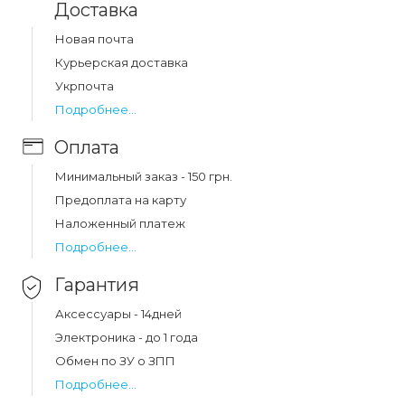
Доставка
Новая почта
Какая цена на защитное стекло tempered 5d
Курьерская доставка
iphone 14 pro black?
Укрпочта
Цена на защитное стекло tempered 5d iphone 14 pro
Подробнее...
black составляет 146 грн.
Оплата
Минимальный заказ - 150 грн.
Предоплата на карту
Наложенный платеж
Подробнее...
Гарантия
Аксессуары - 14дней
Электроника - до 1 года
Обмен по ЗУ о ЗПП
Подробнее...