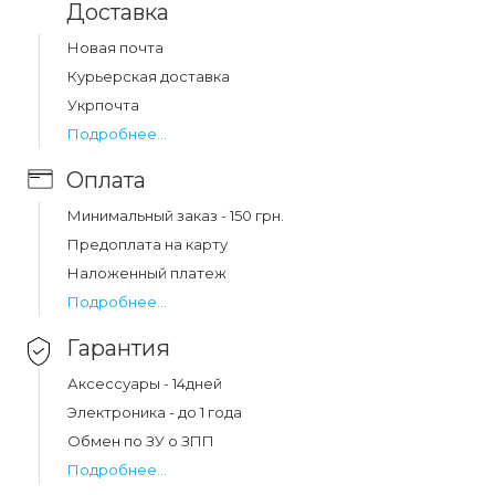
Доставка
Новая почта
Какая цена на защитное стекло tempered 5d
Курьерская доставка
iphone 12/12 pro black?
Укрпочта
Цена на защитное стекло tempered 5d iphone 12/12 pro
Подробнее...
black составляет 146 грн.
Оплата
Минимальный заказ - 150 грн.
Предоплата на карту
Наложенный платеж
Подробнее...
Гарантия
Аксессуары - 14дней
Электроника - до 1 года
Обмен по ЗУ о ЗПП
Подробнее...