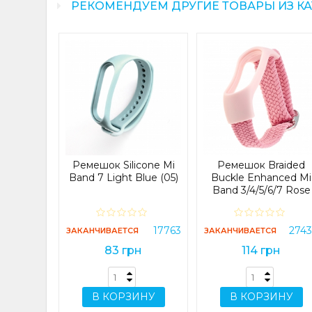
РЕКОМЕНДУЕМ ДРУГИЕ ТОВАРЫ ИЗ К
e Sport
ite Red
28578
Я
Ремешок Silicone Mi
Ремешок Braided
н
Band 7 Light Blue (05)
Buckle Enhanced Mi
Band 3/4/5/6/7 Rose
Pink
ИНУ
17763
274
ЗАКАНЧИВАЕТСЯ
ЗАКАНЧИВАЕТСЯ
83 грн
114 грн
В КОРЗИНУ
В КОРЗИНУ