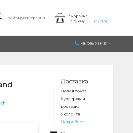
В корзине
Войти/регистрация
На сумму
(пусто)
+38 (068) 011 81 33
Доставка
and
Новая почта
Курьерская
tch
доставка
Укрпочта
Подробнее...