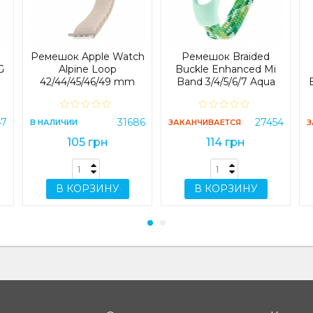
ы
Ремешок Apple Watch
Ремешок Braided
G
Alpine Loop
Buckle Enhanced Mi
42/44/45/46/49 mm
Band 3/4/5/6/7 Aqua
White
Mint Green
47
31686
27454
В НАЛИЧИИ
ЗАКАНЧИВАЕТСЯ
З
105 грн
114 грн
В КОРЗИНУ
В КОРЗИНУ