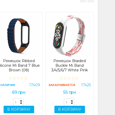
Ремешо
Петля M
В НАЛИЧИ
Ремешок Ribbed
Ремешок Braided
2
ilicone Mi Band 7 Blue
Buckle Mi Band
Brown (08)
3/4/5/6/7 White Pink
(11)
В 
17409
17425
 НАЛИЧИИ
ЗАКАНЧИВАЕТСЯ
69 грн
55 грн
В КОРЗИНУ
В КОРЗИНУ