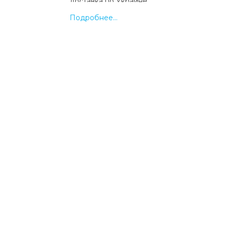
доставка по Украине.
Подробнее...
Какая цена на ремешок silicone mi ba
blue (21)?
Цена на ремешок silicone mi band 3/4 light 
составляет 34 грн.