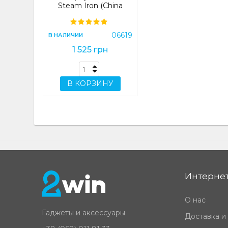
Steam Iron (China
Version) (YD-012V/YD-
012D)
06619
В НАЛИЧИИ
1 525 грн
В КОРЗИНУ
Интернет
О нас
Гаджеты и аксессуары
Доставка и