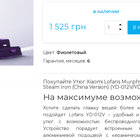
В НАЛИЧИИ
1 525 грн
В 
Цвет:
Фиолетовый
Гарантия, месяцев:
6
Покупайте Утюг Xiaomi Lofans Murphy
Steam Iron (China Version) (YD-012V/Y
На максимуме возмо
Хотите сделать глажку вещей более 
подойдет Lofans YD-012V – удобный и
утюг с возможностью беспроводного
Устройство порадует встроенным па
алюминиевой подошвой с керамическ