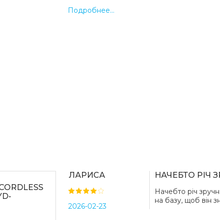
быстрым стартом за 35 секунд. А ст
Подробнее...
фиолетовых оттенках подчеркивает его с
Особенности:
Готовность к глажке всего за 35 секун
Нагреватель мощностью в 2000 Вт
Подошва с керамическим покрытием
Режим постоянной подачи пара – до 2
Паровой удар – до 90 г/мин
Вместительность резервуара для воды
Возможность проводной и беспровод
Быстрый старт и
эффективность
Когда каждая минута на счету, важно 
ЛАРИСА
НАЧЕБТО РІЧ 
задерживала ваши планы. Утюг оснащен 
 CORDLESS
нагревателем мощностью в 2000 Вт, б
Начебто річ зручн
YD-
на базу, щоб він з
всего через 35 секунд будет готов к 
2026-02-23
подошвы до 200 °С дает возможность гла