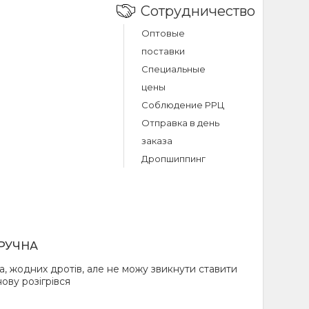
ильный корпус в
Сотрудничество
овершенство.
Оптовые
поставки
Специальные
д
цены
Соблюдение РРЦ
0 г/мин
Отправка в день
заказа
 – 280 мл
Дропшиппинг
ной работы
чтобы техника не
ЗРУЧНА
производительным
лагодаря чему он
а, жодних дротів, але не можу звикнути ставити
нову розігрівся
работе. А нагрев
дить такие ткани,