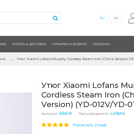
RU
UA
НИИ
ОПЛАТА И ДОСТАВКА
ГАРАНТИЯ И ВОЗВРАТ
КОНТАКТЫ
юги
Утюг Xiaomi Lofans Murphy Cordless Steam Iron (China Version) (
Утюг Xiaomi Lofans Mu
Cordless Steam Iron (C
Version) (YD-012V/YD-0
06619
Lofans
Артикул:
Производитель:
Написать отзыв