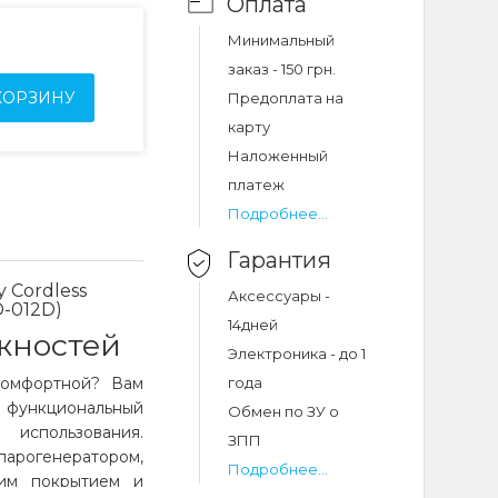
Оплата
Минимальный
заказ - 150 грн.
КОРЗИНУ
Предоплата на
карту
Наложенный
платеж
Подробнее...
Гарантия
 Cordless
Аксессуары -
D-012D)
14дней
жностей
Электроника - до 1
комфортной? Вам
года
 функциональный
Обмен по ЗУ о
 использования.
ЗПП
рогенератором,
Подробнее...
им покрытием и