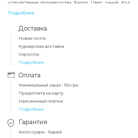
устройствами производства Xiaomi. Цвет: синий. Код
товара 16153. Выгодная цена и быстрая доставка по
Подробнее...
Украине.
Доставка
Какая цена на чехол full protection xiaomi poco
Новая почта
x3/x3 nfc/x3 pro blue?
Курьерская доставка
Цена на чехол full protection xiaomi poco x3/x3 nfc/x3
Укрпочта
pro blue составляет 220 грн.
Подробнее...
Оплата
Минимальный заказ - 150 грн.
Предоплата на карту
Наложенный платеж
Подробнее...
Гарантия
Аксессуары - 14дней