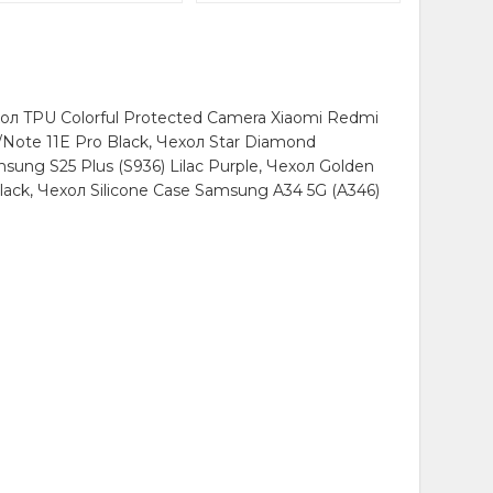
ол TPU Colorful Protected Camera Xiaomi Redmi
/Note 11E Pro Black, Чехол Star Diamond
msung S25 Plus (S936) Lilac Purple, Чехол Golden
ack, Чехол Silicone Case Samsung A34 5G (A346)