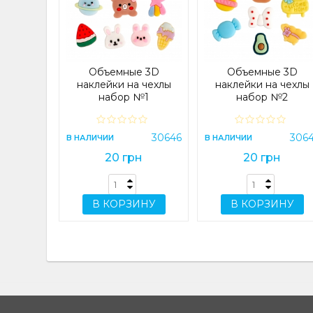
 4G/A14
) Lilac
e
23083
Объемные 3D
Объемные 3D
н
наклейки на чехлы
наклейки на чехлы
набор №1
набор №2
ИНУ
30646
306
В НАЛИЧИИ
В НАЛИЧИИ
20 грн
20 грн
В КОРЗИНУ
В КОРЗИНУ