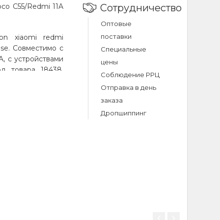
oco C55/Redmi 11A
Сотрудничество
Оптовые
поставки
ion xiaomi redmi
ase. Совместимо с
Специальные
A, с устройствами
цены
од товара 18438.
Соблюдение РРЦ
аине.
Отправка в день
заказа
iaomi redmi
Дропшиппинг
12c/poco c55/redmi