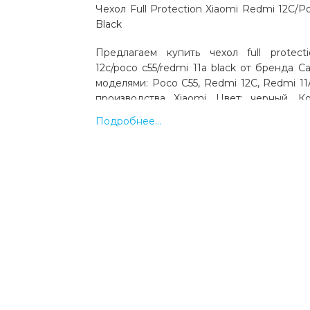
Чехол Full Protection Xiaomi Redmi 12C/P
Black
Предлагаем купить чехол full protect
12c/poco c55/redmi 11a black от бренда C
моделями: Poco C55, Redmi 12C, Redmi 11
производства Xiaomi. Цвет: черный. К
Выгодная цена и быстрая доставка по Укр
Подробнее...
Какая цена на чехол full protection x
12c/poco c55/redmi 11a black?
Цена на чехол full protection xiaomi redmi 
11a black составляет 65 грн.