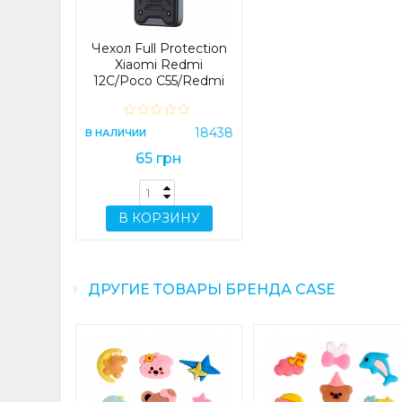
Чехол Full Protection
Xiaomi Redmi
12C/Poco C55/Redmi
11A Black
18438
В НАЛИЧИИ
65 грн
В КОРЗИНУ
ДРУГИЕ ТОВАРЫ БРЕНДА CASE
t Edge