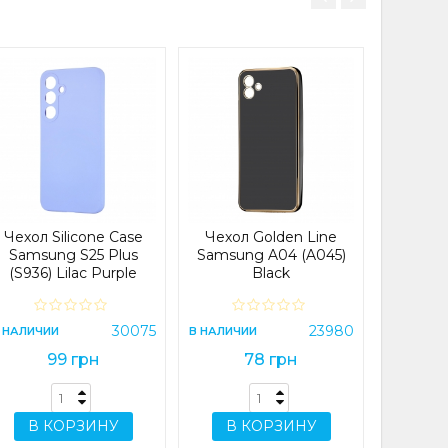
Чехол 
Prote
Xia
12C/Re
C
В НАЛИЧИ
Чехол Silicone Case
Чехол Golden Line
Samsung S25 Plus
Samsung A04 (A045)
(S936) Lilac Purple
Black
В 
30075
23980
 НАЛИЧИИ
В НАЛИЧИИ
99 грн
78 грн
В КОРЗИНУ
В КОРЗИНУ