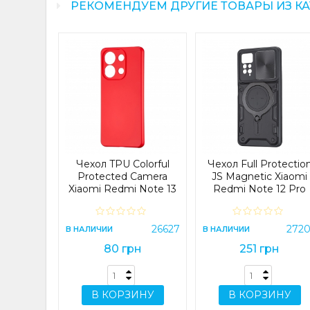
РЕКОМЕНДУЕМ ДРУГИЕ ТОВАРЫ ИЗ К
on TPU
 4G/M12
Black
22532
Я
Чехол TPU Colorful
Чехол Full Protectio
н
Protected Camera
JS Magnetic Xiaomi
Xiaomi Redmi Note 13
Redmi Note 12 Pro
4G Red
4G/Note11 Pro 4G
/Note 11 Pro 5G/Not
ИНУ
11E Pro Black
26627
272
В НАЛИЧИИ
В НАЛИЧИИ
80 грн
251 грн
В КОРЗИНУ
В КОРЗИНУ