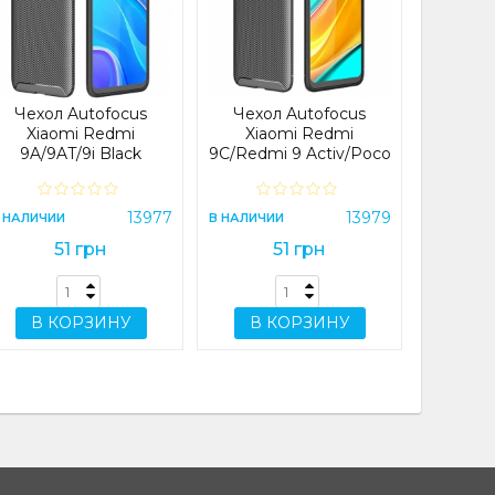
Xiaomi 
Pro (CH
Plus
NFC
В НАЛИЧИ
Чехол Autofocus
Чехол Autofocus
Xiaomi Redmi
Xiaomi Redmi
9A/9AT/9i Black
9C/Redmi 9 Activ/Poco
C31/Redmi 10A Black
В 
13977
13979
 НАЛИЧИИ
В НАЛИЧИИ
51 грн
51 грн
В КОРЗИНУ
В КОРЗИНУ