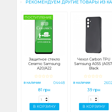
РЕКОМЕНДУЕМ ДРУГИЕ ТОВАРЫ ИЗ К
ПОСТУПЛЕНИЕ
ne Case
E (S711)
Blue
22428
Защитное стекло
Чехол Carbon TPU
н
Ceramic Samsung
Samsung A05S (A057
A20/A22
Black
4G/A30/A30s/A31/A32/A33/A40s/A50/A50s/M21/M
Black
ИНУ
04448
260
В НАЛИЧИИ
В НАЛИЧИИ
81 грн
39 грн
В КОРЗИНУ
В КОРЗИНУ