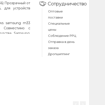
36) Прозрачный от
Сотрудничество
6, для устройств
Оптовые
поставки
e ws samsung m33
Специальные
. Совместимо с
цены
водства Samsung.
Соблюдение РРЦ
 Выгодная цена и
Отправка в день
заказа
Дропшиппинг
s samsung m33
33 (m336)