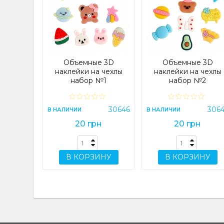
t Edge
 4G/A14
) Lilac
e
23083
Объемные 3D
Объемные 3D
н
наклейки на чехлы
наклейки на чехлы
набор №1
набор №2
ИНУ
30646
306
В НАЛИЧИИ
В НАЛИЧИИ
20 грн
20 грн
В КОРЗИНУ
В КОРЗИНУ