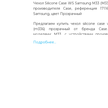
Чехол Silicone Case WS Samsung M33 (M3
производителя Case, референция 1711
Samsung, цвет Прозрачный
Предлагаем купить чехол silicone cas
(m336) прозрачный от бренда Case
моделями: M33, с устройствами произ
Цвет: прозрачный. Код товара 17116.
Подробнее...
быстрая доставка по Украине.
Какая цена на чехол silicone case w
(m336) прозрачный?
Цена на чехол silicone case ws samsung m
прозрачный составляет 32 грн.