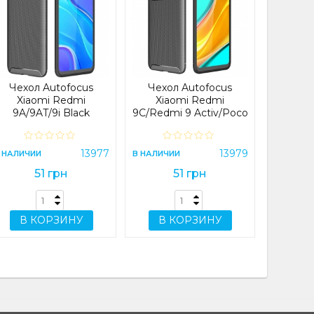
Чехо
Xiaomi 
Pro (CH
Plus
NFC
В НАЛИЧИ
Чехол Autofocus
Чехол Autofocus
Xiaomi Redmi
Xiaomi Redmi
9A/9AT/9i Black
9C/Redmi 9 Activ/Poco
C31/Redmi 10A Black
В 
13977
13979
 НАЛИЧИИ
В НАЛИЧИИ
51 грн
51 грн
В КОРЗИНУ
В КОРЗИНУ