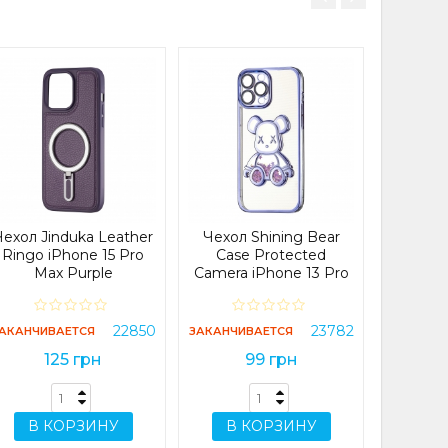
Чехол D
Edge 
(Prote
Lens) 
В НАЛИЧИ
Чехол Jinduka Leather
Чехол Shining Bear
Ringo iPhone 15 Pro
Case Protected
Max Purple
Camera iPhone 13 Pro
Max Purple
В 
22850
23782
АКАНЧИВАЕТСЯ
ЗАКАНЧИВАЕТСЯ
125 грн
99 грн
В КОРЗИНУ
В КОРЗИНУ