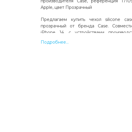
производителя Case, референция 1710
Apple, цвет Прозрачный
Предлагаем купить чехол silicone ca
прозрачный от бренда Case. Совмест
iPhone 14, с устройствами производс
прозрачный. Код товара 17109. Выгодна
Подробнее...
доставка по Украине.
Какая цена на чехол silicone case ws 
прозрачный?
Цена на чехол silicone case ws iphone 14 
составляет 107 грн.