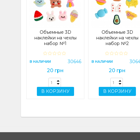
 4G/A14
) Lilac
e
23083
Объемные 3D
Объемные 3D
н
наклейки на чехлы
наклейки на чехлы
набор №1
набор №2
ИНУ
30646
306
В НАЛИЧИИ
В НАЛИЧИИ
20 грн
20 грн
В КОРЗИНУ
В КОРЗИНУ