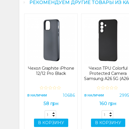
РЕКОМЕНДУЕМ ДРУГИЕ ТОВАРЫ ИЗ К
ng Bear
ected
e 12 Pro
23759
Чехол Graphite iPhone
Чехол TPU Colorful
н
12/12 Pro Black
Protected Camera
Samsung A26 5G (A26
Black
ИНУ
10686
299
В НАЛИЧИИ
В НАЛИЧИИ
58 грн
160 грн
В КОРЗИНУ
В КОРЗИНУ