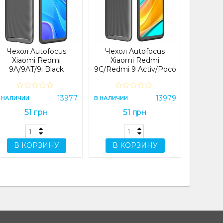
Xiaomi 
Pro (CH
Plus
NFC
В НАЛИЧИ
Чехол Autofocus
Чехол Autofocus
Xiaomi Redmi
Xiaomi Redmi
9A/9AT/9i Black
9C/Redmi 9 Activ/Poco
C31/Redmi 10A Black
В 
13977
13979
 НАЛИЧИИ
В НАЛИЧИИ
51 грн
51 грн
В КОРЗИНУ
В КОРЗИНУ