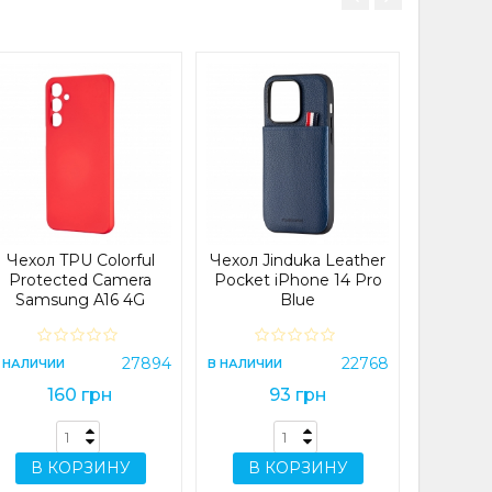
Чехол
Samsu
(A0
ЗАКАНЧИ
Чехол TPU Colorful
Чехол Jinduka Leather
Protected Camera
Pocket iPhone 14 Pro
Samsung A16 4G
Blue
A165)/A16 5G (A166) Red
В 
27894
22768
 НАЛИЧИИ
В НАЛИЧИИ
160 грн
93 грн
В КОРЗИНУ
В КОРЗИНУ