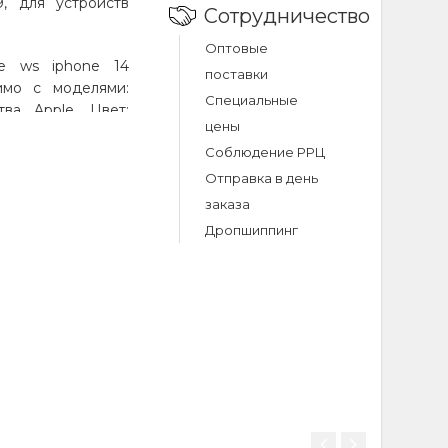
9, для устройств
Сотрудничество
Оптовые
se ws iphone 14
поставки
имо с моделями:
Специальные
тва Apple. Цвет:
цены
я цена и быстрая
Соблюдение РРЦ
Отправка в день
заказа
iphone 14
Дропшиппинг
прозрачный