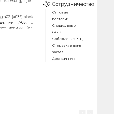
тв Samsung, цвет
Сотрудничество
Оптовые
 a03 (a035) black
поставки
делями: A03, с
Специальные
вет: черный. Код
цены
рая доставка по
Соблюдение РРЦ
Отправка в день
заказа
g a03 (a035)
Дропшиппинг
 black составляет