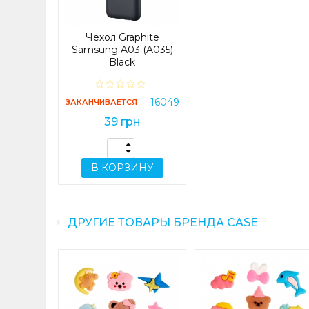
Чехол Graphite
Samsung A03 (A035)
Black
16049
ЗАКАНЧИВАЕТСЯ
39 грн
В КОРЗИНУ
ДРУГИЕ ТОВАРЫ БРЕНДА CASE
t Edge