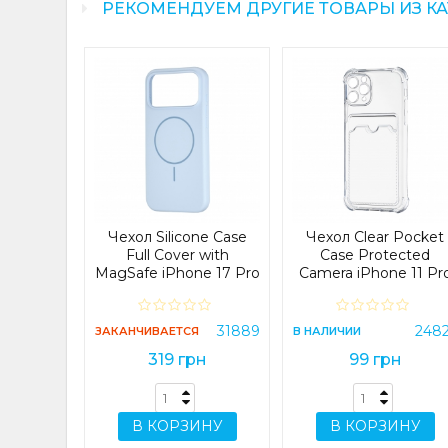
РЕКОМЕНДУЕМ ДРУГИЕ ТОВАРЫ ИЗ К
olorful
Camera
 Note 12
Blue
21086
Чехол Silicone Case
Чехол Clear Pocket
н
Full Cover with
Case Protected
MagSafe iPhone 17 Pro
Camera iPhone 11 Pr
Max Mist Blue
Прозрачный
ИНУ
31889
248
ЗАКАНЧИВАЕТСЯ
В НАЛИЧИИ
319 грн
99 грн
В КОРЗИНУ
В КОРЗИНУ