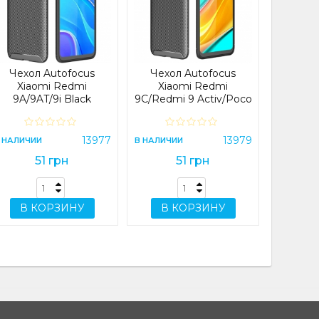
Xiaomi 
Pro (CH
Plus
NFC
В НАЛИЧИ
Чехол Autofocus
Чехол Autofocus
Xiaomi Redmi
Xiaomi Redmi
9A/9AT/9i Black
9C/Redmi 9 Activ/Poco
C31/Redmi 10A Black
В 
13977
13979
 НАЛИЧИИ
В НАЛИЧИИ
51 грн
51 грн
В КОРЗИНУ
В КОРЗИНУ