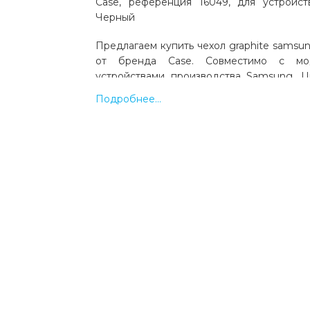
Case, референция 16049, для устройс
Черный
Предлагаем купить чехол graphite samsung
от бренда Case. Совместимо с мо
устройствами производства Samsung. Ц
товара 16049. Выгодная цена и быст
Подробнее...
Украине.
Какая цена на чехол graphite samsun
black?
Цена на чехол graphite samsung a03 (a035)
39 грн.