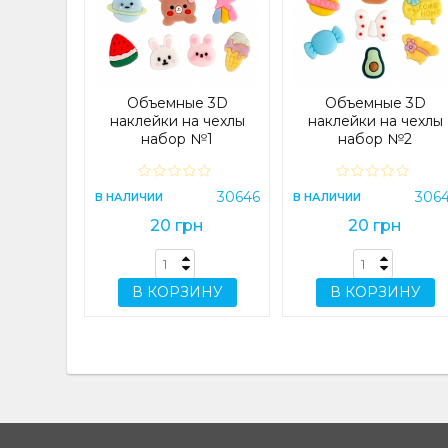
 4G/A14
) Lilac
e
23083
Объемные 3D
Объемные 3D
н
наклейки на чехлы
наклейки на чехлы
набор №1
набор №2
ИНУ
30646
306
В НАЛИЧИИ
В НАЛИЧИИ
20 грн
20 грн
В КОРЗИНУ
В КОРЗИНУ