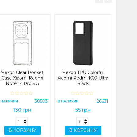
Чехо
(светя
iPhon
Mar
В НАЛИЧИ
Чехол Clear Pocket
Чехол TPU Colorful
Case Xiaomi Redmi
Xiaomi Redmi K60 Ultra
Note 14 Pro 4G
Black
Прозрачный
В 
30503
26631
 НАЛИЧИИ
В НАЛИЧИИ
130 грн
55 грн
В КОРЗИНУ
В КОРЗИНУ