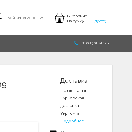
В корзине
Войти/регистрация
На сумму
(пусто)
+38 (068) 011 81 33
Доставка
ng
Новая почта
Курьерская
доставка
Укрпочта
Подробнее...