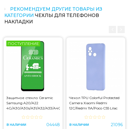
РЕКОМЕНДУЕМ ДРУГИЕ ТОВАРЫ ИЗ
КАТЕГОРИИ
ЧЕХЛЫ ДЛЯ ТЕЛЕФОНОВ
НАКЛАДКИ
ПОСТУПЛЕНИЕ
Защитное стекло Ceramic
Чехол TPU Colorful Protected
Samsung A20/A22
Camera Xiaomi Redmi
4G/A30/A30s/A31/A32/A33/A40s/A50/A50s/M21/M22/M30/M30s
12C/Redmi 11A/Poco C55 Lilac
Black
Purple
04448
21096
В НАЛИЧИИ
В НАЛИЧИИ