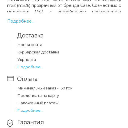
m52 (m526) прозрачный от бренда Case. Совместимо с
моделями: M52, с устройствами производства
Samsung. Цвет: прозрачный. Код товара 14579.
Подробнее...
Выгодная цена и быстрая доставка по Украине.
Доставка
Какая цена на чехол silicone case ws samsung
Новая почта
m52 (m526) прозрачный?
Курьерская доставка
Цена на чехол silicone case ws samsung m52 (m526)
Укрпочта
прозрачный составляет 32 грн.
Подробнее...
Оплата
Минимальный заказ - 150 грн.
Предоплата на карту
Наложенный платеж
Подробнее...
Гарантия