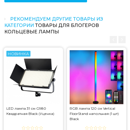
Регулировка яркости и цвета: есть
Источник питания: usb-порт
Длина кабеля: 2 м
РЕКОМЕНДУЕМ ДРУГИЕ ТОВАРЫ ИЗ
Материал: АБС+ПК
КАТЕГОРИИ
ТОВАРЫ ДЛЯ БЛОГЕРОВ
КОЛЬЦЕВЫЕ ЛАМПЫ
Какая цена на rgb лампа 26 см mj26 кольцевая
black (mj26)?
Цена на rgb лампа 26 см mj26 кольцевая black (mj26)
НОВИНКА
составляет 298 грн.
LED лампа 31 см G980
RGB лампа 120 см Vertical
Квадратная Black (Уценка)
FloorStand напольная (1 шт)
Black