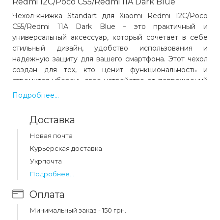
Redmi 12C/Poco C55/Redmi 11A Dark Blue
Чехол-книжка Standart для Xiaomi Redmi 12C/Poco
C55/Redmi 11A Dark Blue – это практичный и
универсальный аксессуар, который сочетает в себе
стильный дизайн, удобство использования и
надежную защиту для вашего смартфона. Этот чехол
создан для тех, кто ценит функциональность и
стремится уберечь свое устройство от повреждений
в любых ситуациях.
Подробнее...
Изготовленный из качественного искусственного
материала, чехол-книжка отличается приятной
Доставка
текстурой и износостойкостью. Внутри
предусмотрена мягкая подкладка, которая бережно
Новая почта
защищает экран от царапин и потертостей. Основной
Курьерская доставка
элемент конструкции – жесткий пластиковый бампер,
Укрпочта
надежно удерживающий смартфон внутри чехла, что
Подробнее...
предотвращает случайное выпадение устройства.
Особенностью этого чехла является его конструкция
Оплата
в виде книжки. Передняя крышка защищает дисплей
от повреждений и загрязнений, а также может быть
Минимальный заказ - 150 грн.