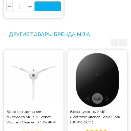
Цена на портативная метеостанция mijia bluetooth
temperature and humidity thermometer sensor 2
(lywsd03mmc/nun4013cn) составляет 275 грн.
ДРУГИЕ ТОВАРЫ БРЕНДА MIJIA
Боковая щетка для
Весы кухонные Mijia
пылесоса MiJia MI Robot
Electronic Kitchen Scale Black
Vacuum Cleaner (SDBS01RR)
(BHR7515CN )