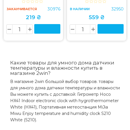
сценарий включения кондиционера или обогревателя
30976
32950
ЗАКАНЧИВАЕТСЯ
В НАЛИЧИИ
при достижении определенной температуры в
219 ₴
559 ₴
помещении или запуска увлажнителя при падении
уровня влажности до критически низкой отметки.
Параметры задаются в приложении Mi Home.
В настройках устройства имеется
функция
детского режима.
В этом режиме датчик начнет
присылать уведомления в случае, если температура
или влажность выйдут за комфортные для ребенка
Какие товары для умного дома датчики
температуры и влажности купить в
пределы. В этот режиме также можно задать
магазине 2win?
параметры связи с другими устройствами и условия
их включения и выключения.
В магазине 2win большой выбор товаров. товары
для умного дома датчики температуры и влажности
Xiaomi Mi Temperature and Humidity Monitor 2
Вы можете купить с доставкой: Гигрометр Hoco
работает на батарейке
, мощности которой хватит
HX41 Indoor electronic clock with hygrothermometer
на целый год непрерывной работы. Это очень
White (HX41), Портативная метеостанция MiJia
экономично, экологично и удобно.
Miwu Enjoy temperature and humidity clock S210
White (S210).
Датчик
можно использовать в любом помещении