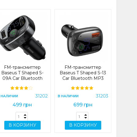
Power
Ene
1000
(P100
В НАЛИЧИ
FM-трансмиттер
FM-трансмиттер
9
Baseus T Shaped S-
Baseus T Shaped S-13
09A Car Bluetooth
Car Bluetooth MP3
MP3 Player (Standard
Player (PPS Fast
Edition) Black
Charger Edition) Black
В 
(CCMT000001)
(CCMT000101)
31202
31203
 НАЛИЧИИ
В НАЛИЧИИ
499 грн
699 грн
В КОРЗИНУ
В КОРЗИНУ