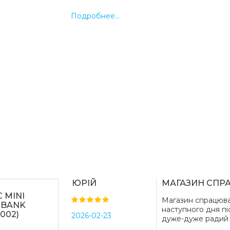
Корпус небольшого размера отлично 
Подробнее...
автомобиле, не занимая много места.
Устройство имеет датчик контроля да
за счет чего вы сможете мониторить э
помощью дисплея.
Данная модель не имеет встроенного 
поэтому начинать процесс работы мо
наличии автомобильного прикуривате
Автоматическая защита от перегрева
С его помощью Вы с легкостью сможет
только колесо в машине, велосипеде, 
надувной матрас или детский мяч.
Управление устройством очень прост
включенияотключения для запуска и 
остановки, +- для выбора необходимо
для переключения между программа
ЮРІЙ
МАГАЗИН СПР
Если зажать кнопку М на несколько се
 MINI
Магазин спрацюва
переключаются единицы измерения B
 BANK
наступного дня піс
и PSI (фунт-сила на квадратный дюйм)
002)
2026-02-23
дуже-дуже радий
режима, обозначенных небольшими г