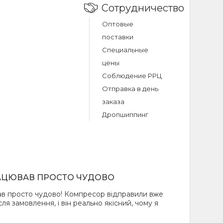
Сотрудничество
размещается в
Оптовые
вления в шинах,
поставки
тот параметр с
Специальные
цены
аккумулятора,
жно только при
Соблюдение РРЦ
ля
Отправка в день
заказа
е накачать не
Дропшиппинг
мотоцикле, но и
ое: кнопка
ручной
го давления и M
ми
АЦЮВАВ ПРОСТО ЧУДОВО
кунд, то
в просто чудово! Компресор відправили вже
AR (атмосферы)
ля замовлення, і він реально якісний, чому я
. Насос имеет 4
рафическими