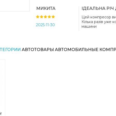
иконками: автомобиль, мотоцикл, вело
МИКИТА
ІДЕАЛЬНА РІ
Прибор непрерывно может работать в
минут, а также автоматически останов
Цей компресор ви
когда давление в колесах достигает 
Кілька разів уже к
2025-11-30
значения, поэтому исключена возмож
машини
их.
Характеристики:
АТЕГОРИИ
АВТОТОВАРЫ АВТОМОБИЛЬНЫЕ КОМП
Бренд: Baseus
Материал: ABS пластик, металл
Напряжение 12V
Диапазон давления накачки: от 0,2 до 
0,1 до 11 BAR
Производительность: 30 литров в мин
Диапазон давления накачки: 0,2~150 
квадратный дюйм
Длина инфляционной трубки: 18 см
Размеры: 220*46*48 мм
Вес: 480 г
r