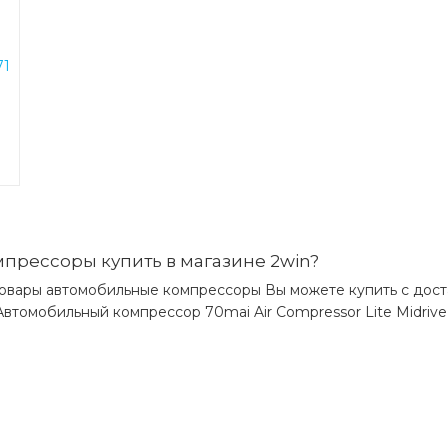
Комплектация:
r
Компрессор
71
Шланг 18см
Переходник-конус
Велосипедная насадка
Игла для мячей
Какая цена на автомобильный комп
super mini inflator pump black (crcq0
(crcq000001)?
прессоры купить в магазине 2win?
Цена на автомобильный компрессор baseu
отовары автомобильные компрессоры Вы можете купить с дос
inflator pump black (crcq000001) (crcq0000
, Автомобильный компрессор 70mai Air Compressor Lite Midrive 
029 грн.
)