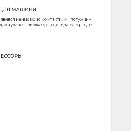
сипед, мяч
Ч ДЛЯ МАШИНИ
 течение 20
ит процесс,
явився неймовірно компактним і потужним.
заданного
ористувався і вважаю, що це ідеальна річ для
ность перекачать
РЕССОРЫ
150 PSI или от
уту
фунтов на