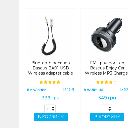
Baseus
 Wireless
 Power
mAh 20W
150002)
32442
Bluetooth ресивер
FM-трансмиттер
грн
Baseus BA01 USB
Baseus Enjoy Car
Wireless adapter cable
Wireless MP3 Charge
Black (CABA01-01)
(Wireless 5.0+5V/3.4A
(CABA01-01)
Black (CCLH-01)
ИНУ
(CCLH-01)
13409
136
В НАЛИЧИИ
В НАЛИЧИИ
339 грн
549 грн
В КОРЗИНУ
В КОРЗИНУ