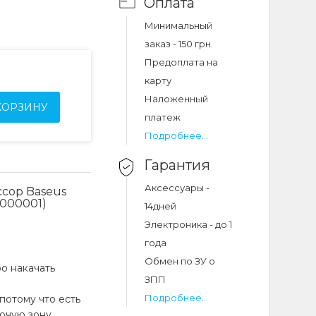
Оплата
Минимальный
заказ - 150 грн.
Предоплата на
карту
Наложенный
КОРЗИНУ
платеж
Подробнее...
Гарантия
Аксессуары -
сор Baseus
Q000001)
14дней
Электроника - до 1
года
Обмен по ЗУ о
о накачать
ЗПП
Подробнее...
потому что есть
очую зону.