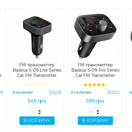
FM-трансмиттер
FM-трансмиттер
Baseus S-09 Lite Series
Baseus S-09 Pro Series
r
Car FM Transmitter
Car FM Transmitter
)
Cluster Black
Cluster Black
(C10762300113-00)
(C10762200113-00)
29
32405
31200
В НАЛИЧИИ
В НАЛИЧИИ
В
549 грн
599 грн
В КОРЗИНУ
В КОРЗИНУ