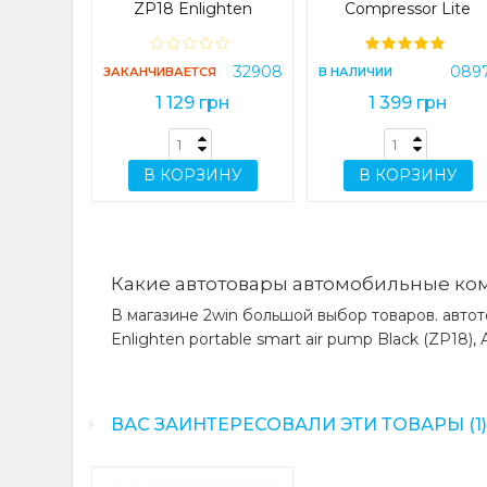
ZP18 Enlighten
Compressor Lite
portable smart air
Midrive TP03 (Midrive
pump Black (ZP18)
TP03)
32908
089
ЗАКАНЧИВАЕТСЯ
В НАЛИЧИИ
1 129 грн
1 399 грн
В КОРЗИНУ
В КОРЗИНУ
Какие автотовары автомобильные ком
В магазине 2win большой выбор товаров. авт
Enlighten portable smart air pump Black (ZP18)
ВАС ЗАИНТЕРЕСОВАЛИ ЭТИ ТОВАРЫ (1