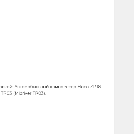
рессор baseus
00001)
s super mini
тавкой: Автомобильный компрессор Hoco ZP18
01) составляет 1
TP03 (Midriver TP03).