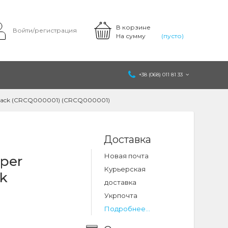
В корзине
Войти/регистрация
На сумму
(пусто)
+38 (068) 011 81 33
Black (CRCQ000001) (CRCQ000001)
Доставка
Новая почта
per
Курьерская
ck
доставка
Укрпочта
Подробнее...