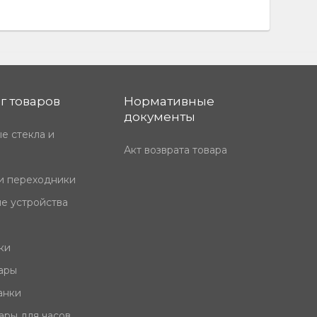
г товаров
Нормативные
документы
е стекла и
Акт возврата товара
и переходники
е устройства
ки
ары
анки
ары для часов