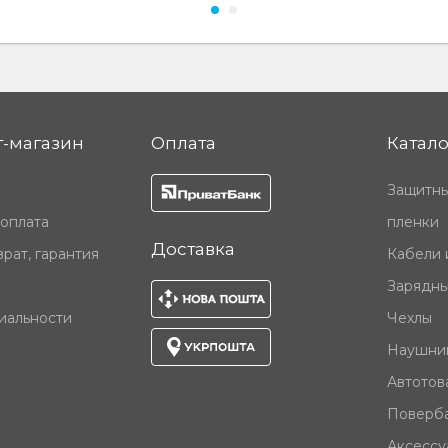
-магазин
Оплата
Катало
Защитны
 оплата
пленки
Доставка
рат, гарантия
Кабели 
Зарядны
иальности
Чехлы
Наушни
Автотов
Поверб
Аксессу