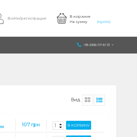
В корзине
Войти/регистрация
На сумму
(пусто)
+38 (068) 011 81 33
Вид
107 грн
В КОРЗИНУ
ИИ