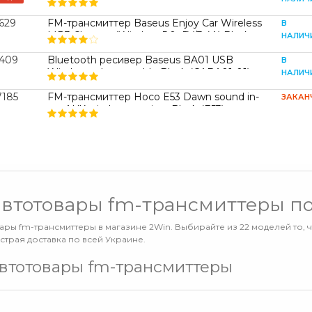
629
FM-трансмиттер Baseus Enjoy Car Wireless
В
MP3 Charger (Wireless 5.0+5V/3.4A) Black
НАЛИЧ
(CCLH-01) (CCLH-01)
3409
Bluetooth ресивер Baseus BA01 USB
В
Wireless adapter cable Black (CABA01-01)
НАЛИЧ
(CABA01-01)
7185
FM-трансмиттер Hoco E53 Dawn sound in-
ЗАКАН
car AUX wireless receiver Black (E53)
автотовары fm-трансмиттеры п
ары fm-трансмиттеры в магазине 2Win. Выбирайте из 22 моделей то, 
страя доставка по всей Украине.
втотовары fm-трансмиттеры