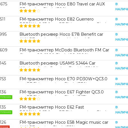
7675
FM-трансмиттер Hoco E80 Travel car AUX
В
BT receiver Black (E80)
НАЛИЧ
511
FM-трансмиттер Hoco E82 Guerrero
В
PD30W+QC3.0 car BT FM transmitter Black
НАЛИЧ
(E82)
995
Bluetooth ресивер Hoco E78 Benefit car
В
AUX BT receiver with cable Metal Gray
НАЛИЧ
9609
FM-трансмиттер McDodo Bluetooth FM Car
В
Charger CC-6880 Black (CC-6880)
НАЛИЧ
145
Bluetooth ресивер USAMS SJ464 Car
В
Wireless Audio Receiver Tarnish (SJ464)
НАЛИЧ
753
FM-трансмиттер Hoco E70 PD30W+QC3.0
В
car BT FM transmitter Black (E70)
НАЛИЧ
136
FM-трансмиттер Hoco E67 Fighter QC3.0
В
car BT FM transmitter Black (E67)
НАЛИЧ
УПЛЕНИЕ
135
FM-трансмиттер Hoco E62 Fast
В
PD20W+QC3.0 car BT FM transmitter Black
НАЛИЧ
УПЛЕНИЕ
(E62)
126
FM-трансмиттер Hoco E58 Magic music car
В
AUX BT receiver Black (E58)
НАЛИЧ
ПРОДАЖ