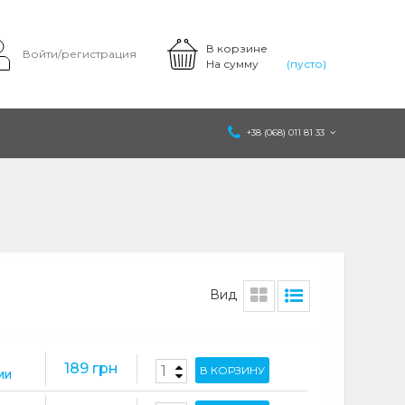
В корзине
Войти/регистрация
На сумму
(пусто)
+38 (068) 011 81 33
Вид
189 грн
В КОРЗИНУ
ИИ