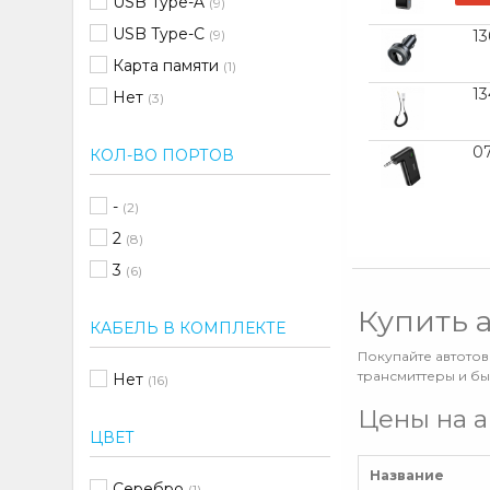
USB Type-A
(9)
USB Type-C
(9)
13
Карта памяти
(1)
1
Нет
(3)
0
КОЛ-ВО ПОРТОВ
-
(2)
2
(8)
3
(6)
Купить 
КАБЕЛЬ В КОМПЛЕКТЕ
Покупайте автотов
трансмиттеры и бы
Нет
(16)
Цены на а
ЦВЕТ
Название
Серебро
(1)