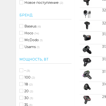
Новое поступление
(2)
32
БРЕНД
3
Baseus
(6)
Hoco
(14)
3
McDodo
(1)
3
Usams
(1)
3
МОЩНОСТЬ, ВТ
-
(3)
31
100
(2)
18
3
(2)
20
(2)
29
30
(3)
35
(3)