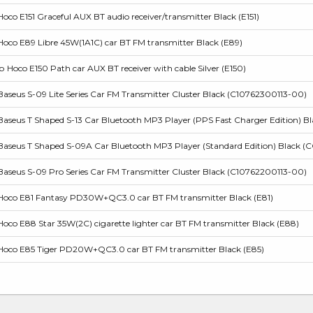
o E151 Graceful AUX BT audio receiver/transmitter Black (E151)
co E89 Libre 45W(1A1C) car BT FM transmitter Black (E89)
Hoco E150 Path car AUX BT receiver with cable Silver (E150)
seus S-09 Lite Series Car FM Transmitter Cluster Black (C10762300113-00)
seus T Shaped S-13 Car Bluetooth MP3 Player (PPS Fast Charger Edition) 
seus T Shaped S-09A Car Bluetooth MP3 Player (Standard Edition) Black
seus S-09 Pro Series Car FM Transmitter Cluster Black (C10762200113-00)
oco E81 Fantasy PD30W+QC3.0 car BT FM transmitter Black (E81)
co E88 Star 35W(2C) cigarette lighter car BT FM transmitter Black (E88)
oco E85 Tiger PD20W+QC3.0 car BT FM transmitter Black (E85)