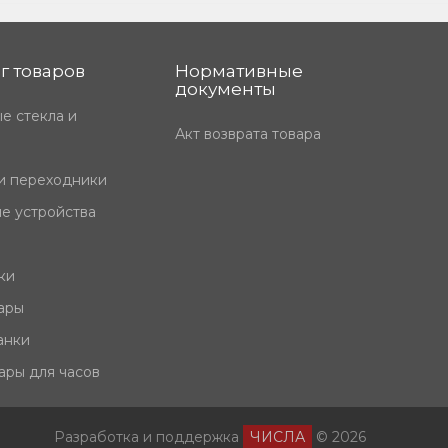
г товаров
Нормативные
документы
е стекла и
Акт возврата товара
и переходники
е устройства
ки
ары
анки
ары для часов
Разработка и поддержка
ЧИСЛА
© 2026