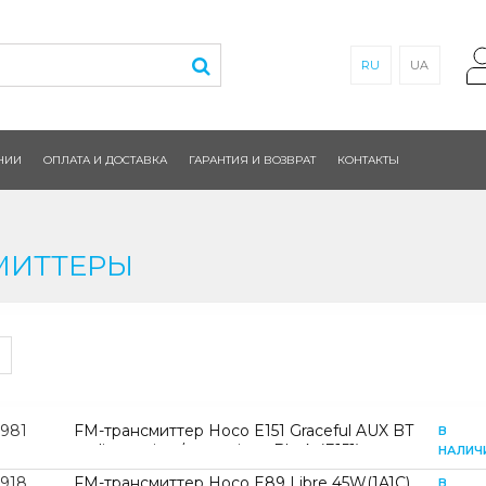
RU
UA
НИИ
ОПЛАТА И ДОСТАВКА
ГАРАНТИЯ И ВОЗВРАТ
КОНТАКТЫ
МИТТЕРЫ
2981
FM-трансмиттер Hoco E151 Graceful AUX BT
В
audio receiver/transmitter Black (E151)
НАЛИЧ
2918
FM-трансмиттер Hoco E89 Libre 45W(1A1C)
В