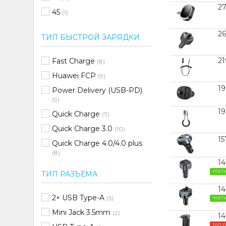
2
45
(1)
26
ТИП БЫСТРОЙ ЗАРЯДКИ
21
Fast Charge
(8)
Huawei FCP
(9)
1
Power Delivery (USB-PD)
(9)
19
Quick Charge
(7)
Quick Charge 3.0
(10)
15
Quick Charge 4.0/4.0 plus
(8)
14
Samsung Adaptive Fast
ПОСТ
ТИП РАЗЪЁМА
Charging
(1)
14
Нет
(5)
2× USB Type-A
(5)
ПОСТ
Mini Jack 3.5mm
(2)
14
ТОП 