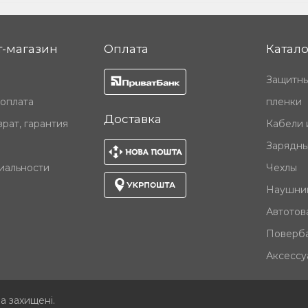
-магазин
Оплата
Катало
Защитны
 оплата
пленки
Доставка
рат, гарантия
Кабели 
Зарядны
иальности
Чехлы
Наушни
Автотов
Поверб
Аксессу
ва захищені
.