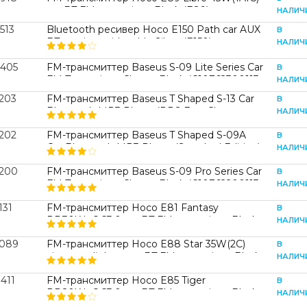
car BT FM transmitter Black (E89)
НАЛИЧ
513
Bluetooth ресивер Hoco E150 Path car AUX
В
BT receiver with cable Silver (E150)
НАЛИЧ
2405
FM-трансмиттер Baseus S-09 Lite Series Car
В
FM Transmitter Cluster Black (C10762300113-
НАЛИЧ
00)
1203
FM-трансмиттер Baseus T Shaped S-13 Car
В
Bluetooth MP3 Player (PPS Fast Charger
НАЛИЧ
Edition) Black (CCMT000101)
1202
FM-трансмиттер Baseus T Shaped S-09A
В
Car Bluetooth MP3 Player (Standard Edition)
НАЛИЧ
Black (CCMT000001)
1200
FM-трансмиттер Baseus S-09 Pro Series Car
В
FM Transmitter Cluster Black (C10762200113-
НАЛИЧ
00)
131
FM-трансмиттер Hoco E81 Fantasy
В
PD30W+QC3.0 car BT FM transmitter Black
НАЛИЧ
(E81)
1089
FM-трансмиттер Hoco E88 Star 35W(2C)
В
cigarette lighter car BT FM transmitter Black
НАЛИЧ
(E88)
411
FM-трансмиттер Hoco E85 Tiger
В
PD20W+QC3.0 car BT FM transmitter Black
НАЛИЧ
(E85)