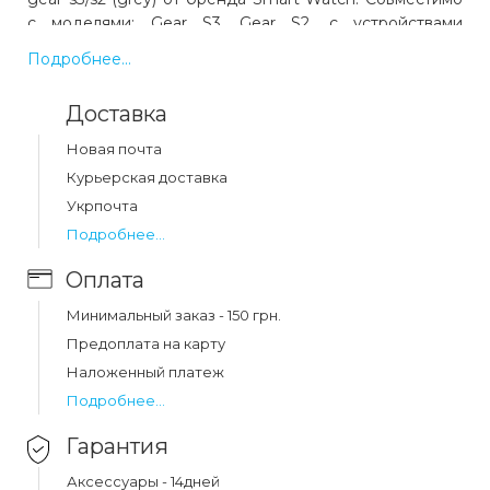
с моделями: Gear S3, Gear S2, с устройствами
производства Samsung. Цвет: серый. Код товара 11533.
Подробнее...
Выгодная цена и быстрая доставка по Украине.
Доставка
Какая цена на ремешок миланская петля 22
Новая почта
mm gear s3/s2 (grey)?
Курьерская доставка
Цена на ремешок миланская петля 22 mm gear s3/s2
Укрпочта
(grey) составляет 194 грн.
Подробнее...
Оплата
Минимальный заказ - 150 грн.
Предоплата на карту
Наложенный платеж
Подробнее...
Гарантия
Аксессуары - 14дней