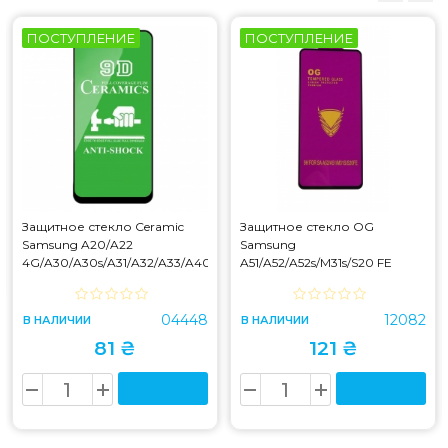
ПОСТУПЛЕНИЕ
ПОСТУПЛЕНИЕ
Защитное стекло Ceramic
Защитное стекло OG
Samsung A20/A22
Samsung
4G/A30/A30s/A31/A32/A33/A40s/A50/A50s/M21/M22/M30/M30s
A51/A52/A52s/M31s/S20 FE
Black
Black
04448
12082
В НАЛИЧИИ
В НАЛИЧИИ
81 ₴
121 ₴