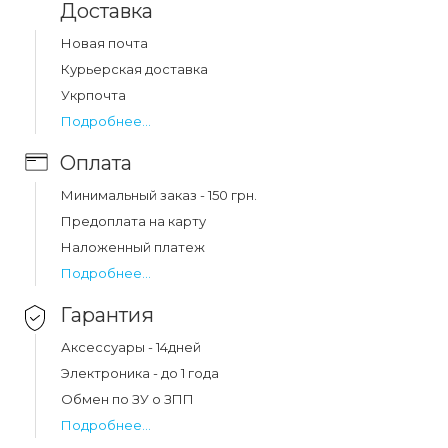
Доставка
Какая цена на защитное стекло og apple
Новая почта
iphone 14 pro max black?
Курьерская доставка
Цена на защитное стекло og apple iphone 14 pro max
Укрпочта
black составляет 121 грн.
Подробнее...
Оплата
Минимальный заказ - 150 грн.
Предоплата на карту
Наложенный платеж
Подробнее...
Гарантия
Аксессуары - 14дней
Электроника - до 1 года
Обмен по ЗУ о ЗПП
Подробнее...