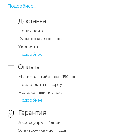
Redmi 9A, Redmi 9i, с устройствами производства
Подробнее...
Xiaomi. Цвет: черный. Код товара 12751. Выгодная цена
и быстрая доставка по Украине.
Доставка
Новая почта
Какая цена на чехол graphite xiaomi redmi
Курьерская доставка
9a/9at/9i black?
Укрпочта
Цена на чехол graphite xiaomi redmi 9a/9at/9i black
Подробнее...
составляет 78 грн.
Оплата
Минимальный заказ - 150 грн.
Предоплата на карту
Наложенный платеж
Подробнее...
Гарантия
Аксессуары - 14дней
Электроника - до 1 года