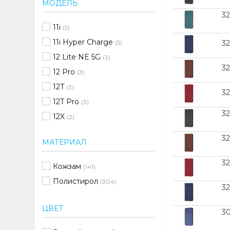
МОДЕЛЬ
3
11i
(5)
11i Hyper Charge
(5)
3
12 Lite NE 5G
(3)
3
12 Pro
(3)
12T
(3)
3
12T Pro
(3)
3
12X
(2)
13 Lite
(1)
3
МАТЕРИАЛ
14
(1)
A03
(1)
3
Кожзам
(141)
A04
(4)
Полистирол
(304)
3
A04e
(3)
A04s
(1)
ЦВЕТ
3
A05
(11)