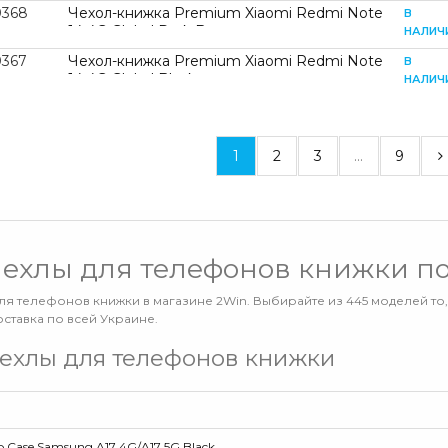
0368
Чехол-книжка Premium Xiaomi Redmi Note
В
14 4G Global Dark Brown
НАЛИЧ
0367
Чехол-книжка Premium Xiaomi Redmi Note
В
14 4G Global Black
НАЛИЧ
1
2
3
...
9
чехлы для телефонов книжки п
ля телефонов книжки в магазине 2Win. Выбирайте из 445 моделей то
оставка по всей Украине.
ехлы для телефонов книжки
p Case Samsung A17 4G/A17 5G Black