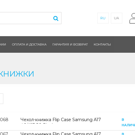
RU
UA
НИИ
ОПЛАТА И ДОСТАВКА
ГАРАНТИЯ И ВОЗВРАТ
КОНТАКТЫ
КНИЖКИ
2068
Чехол-книжка Flip Case Samsung A17
В
4G/A17 5G Black
НАЛИЧ
2067
Чехол-книжка Flip Case Samsung A17
В