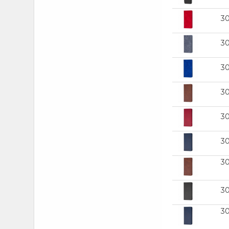
A36
(3)
3
A50
(2)
A50S
(2)
3
A51
(6)
A52 (Oppo)
(1)
3
A53 2020
(1)
3
A53 5G (Samsung)
(4)
A53s
(1)
3
A54 5G
(10)
A55
3
(6)
A56
(4)
3
A72 (Oppo)
(1)
A73 5G (Samsung)
(2)
3
A92
(1)
3
Civi 2
(3)