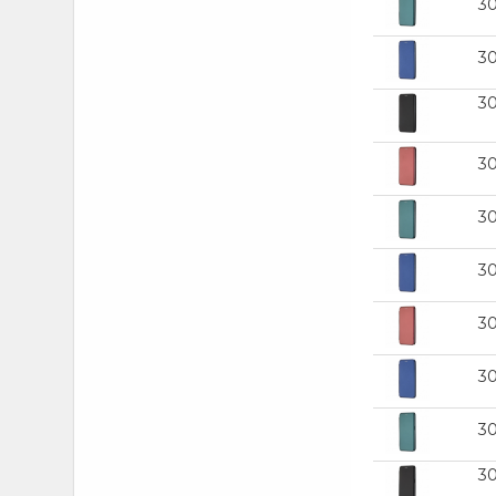
30
A20
(2)
3
A22
(7)
A23
(5)
3
A23 5G
(5)
A24 4G
(7)
3
A25
(1)
3
A30
(4)
A32 (Oppo)
(1)
3
A32 (Samsung)
(5)
A33 2020
(1)
3
A33 5G
(5)
3
A34
(2)
A34 5G
(8)
3
A35
(1)
3
A35 (Samsung)
(7)