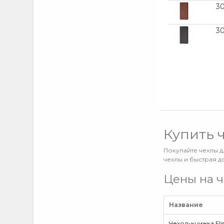
F04
(1)
3
F62
(1)
iPad Air 4 (10,9/2020)
(1)
3
iPad Pro (12.9/2020) 4gen
(1)
iPad Pro 2 (11/2020)
(1)
iPhone 11 Pro
(1)
iPhone 11 Pro Max
(2)
iPhone 12
(1)
iPhone 12 Pro
(1)
Купить 
M04
(3)
Покупайте чехлы д
M10S
(2)
чехлы и быстрая д
M12
(3)
Цены на ч
M13
(5)
M14
(11)
Название
M22
(1)
Чехол-книжка Fli