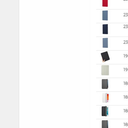
2
2
2
1
19
1
1
1
1