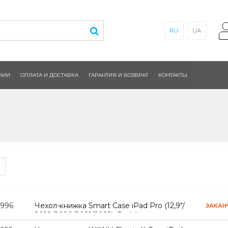
RU
UA
НИИ
ОПЛАТА И ДОСТАВКА
ГАРАНТИЯ И ВОЗВРАТ
КОНТАКТЫ
2996
Чехол-книжка Smart Case iPad Pro (12,9"/
ЗАКАН
2018/2020/2021/2022) iPad Air
(13"/2024/2025/2026) Clear Dark Green (12)