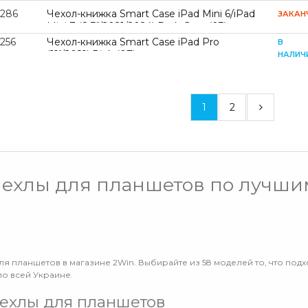
8286
Чехол-книжка Smart Case iPad Mini 6/iPad
ЗАКАН
Mini 7 (8,3"/2021/2024) Dark Grey (03)
256
Чехол-книжка Smart Case iPad Pro
В
(11"/2021) Pink (07)
НАЛИЧ
1
2
чехлы для планшетов по лучши
ля планшетов в магазине 2Win. Выбирайте из 58 моделей то, что под
по всей Украине.
ехлы для планшетов