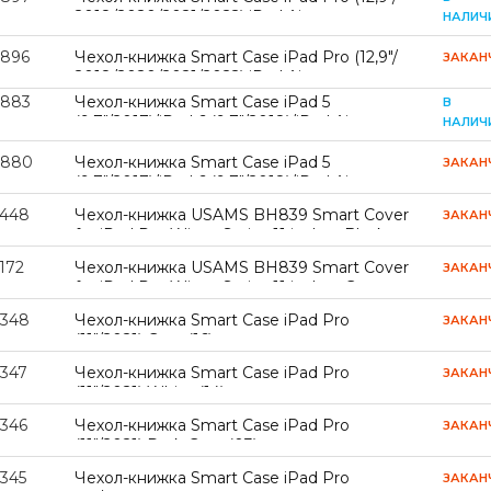
2018/2020/2021/2022) iPad Air
НАЛИЧ
(13"/2024/2025/2026) Clear Red (04)
3896
Чехол-книжка Smart Case iPad Pro (12,9"/
ЗАКАН
2018/2020/2021/2022) iPad Air
(13"/2024/2025/2026) Clear Lavender Grey
3883
Чехол-книжка Smart Case iPad 5
В
(02)
(9,7"/2017)/iPad 6 (9,7"/2018)/iPad Air
НАЛИЧ
(9,7"/2013) Clear Dark Blue
3880
Чехол-книжка Smart Case iPad 5
ЗАКАН
(9,7"/2017)/iPad 6 (9,7"/2018)/iPad Air
(9,7"/2013) Clear Lavender Grey
9448
Чехол-книжка USAMS BH839 Smart Cover
ЗАКАН
for iPad Pro Winya Series 11 inches Black
(BH839)
172
Чехол-книжка USAMS BH839 Smart Cover
ЗАКАН
for iPad Pro Winya Series 11 inches Grey
(BH839)
8348
Чехол-книжка Smart Case iPad Pro
ЗАКАН
(11"/2021) Grey (16)
8347
Чехол-книжка Smart Case iPad Pro
ЗАКАН
(11"/2021) White (14)
8346
Чехол-книжка Smart Case iPad Pro
ЗАКАН
(11"/2021) Dark Grey (03)
8345
Чехол-книжка Smart Case iPad Pro
ЗАКАН