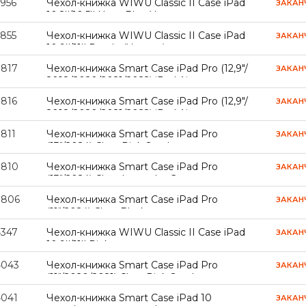
2956
Чехол-книжка WIWU Classic II Case iPad
ЗАКАН
Уценка
10.2''/10.5'' Navy Blue Уценка
2855
Чехол-книжка WIWU Classic II Case iPad
ЗАКАН
10.9''/11'' Purple (Уценка)
7817
Чехол-книжка Smart Case iPad Pro (12,9"/
ЗАКАН
2018/2020/2021/2022) iPad Air
(13"/2024/2025/2026) Clear Pink Sand (05)
7816
Чехол-книжка Smart Case iPad Pro (12,9"/
ЗАКАН
2018/2020/2021/2022) iPad Air
(13"/2024/2025/2026) Clear Lavender Grey
811
Чехол-книжка Smart Case iPad Pro
ЗАКАН
(02)
(13"/2024) Clear Pink Sand
7810
Чехол-книжка Smart Case iPad Pro
ЗАКАН
(13"/2024) Clear Lavender Grey
7806
Чехол-книжка Smart Case iPad Pro
ЗАКАН
(11"/2024) Clear Black
4347
Чехол-книжка WIWU Classic II Case iPad
ЗАКАН
10.9''/11'' Pink
4043
Чехол-книжка Smart Case iPad Pro
ЗАКАН
(11"/2020/2021) Clear Pink Sand
4041
Чехол-книжка Smart Case iPad 10
ЗАКАН